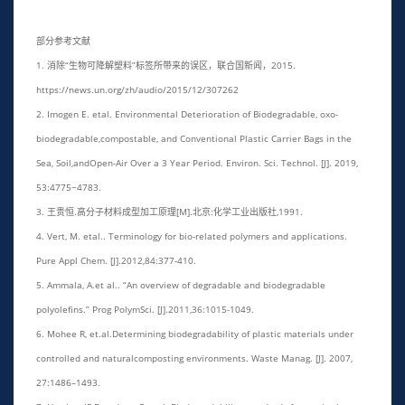
部分参考文献
1. 消除“生物可降解塑料”标签所带来的误区，联合国新闻，2015.
https://news.un.org/zh/audio/2015/12/307262
2. Imogen E. etal. Environmental Deterioration of Biodegradable, oxo-
biodegradable,compostable, and Conventional Plastic Carrier Bags in the
Sea, Soil,andOpen-Air Over a 3 Year Period. Environ. Sci. Technol. [J]. 2019,
53:4775−4783.
3. 王贵恒.高分子材料成型加工原理[M].北京:化学工业出版社,1991.
4. Vert, M. etal.. Terminology for bio-related polymers and applications.
Pure Appl Chem. [J].2012,84:377-410.
5. Ammala, A.et al.. “An overview of degradable and biodegradable
polyolefins.” Prog PolymSci. [J].2011,36:1015-1049.
6. Mohee R, et.al.Determining biodegradability of plastic materials under
controlled and naturalcomposting environments. Waste Manag. [J]. 2007,
27:1486–1493.