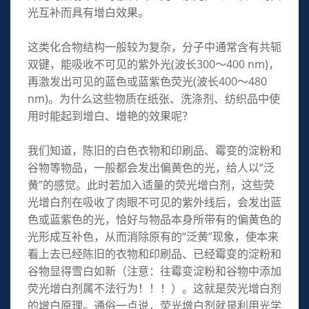
光互补而具有增白效果。
这类化合物结构一般较为复杂，分子中通常含有共轭
双键，能吸收不可见的紫外光(波长300～400 nm)，
再激发出可见的蓝色或蓝紫色荧光(波长400～480
nm)。为什么这些物质在纸张、洗涤剂、纺织品中使
用时能起到增白、增艳的效果呢？
我们知道，陈旧的白色衣物和印刷品、霉变的淀粉和
谷物等物品，一般都会发出偏黄色的光，给人以“泛
黄”的感觉。此时若加入适量的荧光增白剂，这些荧
光增白剂在吸收了肉眼不可见的紫外线后，会发出蓝
色或蓝紫色的光，恰好与物品本身所带有的偏黄色的
光形成互补色，从而消除原有的“泛黄”现象，使本来
看上去已经陈旧的衣物和印刷品、已经霉变的淀粉和
谷物显得雪白如新（注意：往霉变淀粉和谷物中添加
荧光增白剂属不法行为！！！）。这就是荧光增白剂
的增白原理。通俗一点说，荧光增白剂就是利用光学