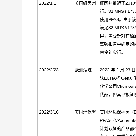
2022/1/1
美国缅因州
缅因州推迟了
2019
行
。
32 MRS §173
使用
PFAS
。由于该
满足
32 MRS §173
异，需要针对在缅
盛顿报告中确定的
禁令的实行。
2022/2/23
欧洲法院
2022
年
2
月
23
日
认
ECHA
将
GenX
化学公司
Chemour
代品，但其已被证
2022/3/16
美国环保署
美国环境保护署（
PFAS
（
CAS numb
计划认证的产品都