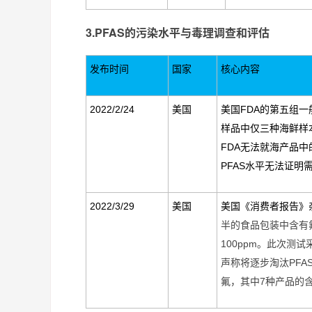
3.PFAS的污染水平与毒理调查和评估
发布时间
国家
核心内容
2022/2/24
美国
美国
FDA
的第五组一
样品中仅三种海鲜样
FDA
无法就海产品中
PFAS
水平无法证明
2022/3/29
美国
美国《消费者报告》
半的食品包装中含有
100ppm
。此次测试
声称将逐步淘汰
PFA
氟，其中
7
种产品的