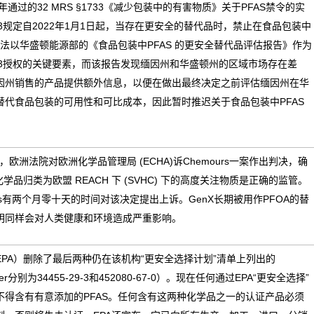
年通过的
32 MRS §1733
《减少包装中的有害物质》
关于
PFAS
禁令的实
3
规定自
2022
年
1
月
1
日起，当存在更安全的替代品时，禁止在食品包装中
法以华盛顿能源部的《食品包装中
PFAS
的更安全替代品评估报告》作为
3
授权的关键要素，而该报告发现缅因州和华盛顿州的区域市场存在差
因州销售的产品提供额外信息，以便在做出最终决定之前评估缅因州在华
替代食品包装的可用性和可比成本，因此暂时推迟关于食品包装中
PFAS
，欧洲法院对欧洲化学品管理局
(ECHA)
诉
Chemours
一案作出判决，确
化学品归类为欧盟
REACH
下
(SVHC)
下的高度关注物质是正确的监管。
s
有两个月零十天的时间对该决定提出上诉。
GenX
长期被用作
PFOA
的替
明同样会对人类健康和环境造成严重影响。
EPA
）删除了最后两种仍在该机构“更安全选择计划”清单上列出的
er
分别为
34455-29-3
和
452080-67-0
）。现在任何通过
EPA
“更安全选择”
不得含有有意添加的
PFAS
。任何含有这两种化学品之一的认证产品必须