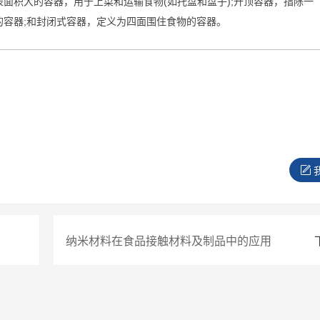
表面积大的容器，用于上菜和运输食物
(
如托盘和盘子
);
开顶容器，指除一
的容器
;
和封闭式容器，定义为四面围住食物的容器。
纳米材料在食品接触材料及制品中的应用