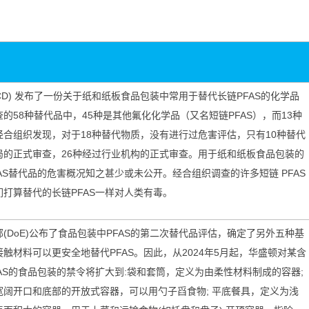
CD)
发布了一份关于纸和纸板食品包装中常用于替代长链
PFAS
的化学品
查的
58
种替代品中，
45
种是其他氟化化学品（又名短链
PFAS
），而
13
种
经合组织发现，对于
18
种替代物质，没有进行过危害评估，只有
10
种替代
局的正式审查，
26
种经过行业机构的正式审查。用于纸和纸板食品包装的
AS
替代品的危害概况知之甚少或未公开。经合组织调查的许多短链
PFAS
们打算替代的长链
PFAS
一样对人类有毒。
部
(DoE)
公布了食品包装中
PFAS
的第二次替代品评估，确定了另外五种基
接触材料可以更安全地替代
PFAS
。因此，从
2024
年
5
月起，华盛顿对某含
AS
的食品包装的禁令将扩大到
:
袋和套筒，定义为由柔性材料制成的容器
;
宽阔开口和底部的开放式容器，可以用勺子舀食物
;
平底餐具，定义为浅