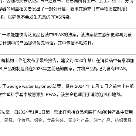
制，否则将失去认证。
EPA
还宣布，它已向所有生产、加工、进口、分销
容器的利益相关者发出了一封公开信，要求其遵守《有毒物质控制法》
求，以确保不会发生无意的
PFAS
污染。
了一项能加快淘汰食品包装中
PFAS
的法案，该法案使生态部更容易为该
动计划中的产品提供优先地位，其中包括不粘炊具。
S
跨机构工作组发布了最终报告，建议到
2030
年禁止在消费品中有意添加
AS
产品的制造商在
2025
年之前通知国家，并将产品标记为含有
PFAS
。
过了
George walter taylor act
法案，将在
2024
年
1
月
1
日之前禁止在纸
次性塑料手套中故意添加
PFAS
，该禁令也适用于消防泡沫和地毯。
5
法案，自
2024
年
1
月
1
日起，禁止在包括食品包装在内的
8
种产品中使用
、厨具、化妆品、织物、食品包装、青少年产品、油气产品、纺织家具