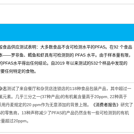
般食品供应测试表明：大多数食品不含可检测水平的
PFAS
。在
92
个食品
本
——
罗非鱼、鳕鱼和虾具有可检测到的
PFAS
水平。由于样本量有限，
的
PFAS
水平得出任何结论。自
2019
年以来测试的
532
个样品中发现的
需要任何特定的食物。
杂志
测试了来自餐厅和杂货店连锁店的
118
种食品包装产品，其中超过一
氟元素。几乎三分之一
(37
种产品
)
的有机氟含量高于
20ppm, 22
种高于
采用丹麦规定的
20 ppm
作为无意添加的背景上限。
《消费者报告》
研究了
S
的零售商，
13
种声称减少了
PFAS
的产品仍然含有一些可检测到的有机
含量超过
20ppm
。