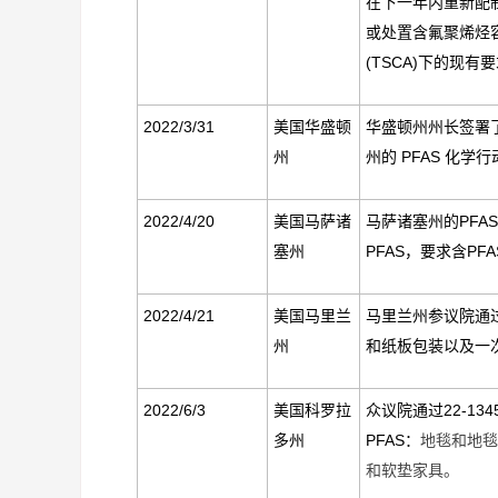
在下一年内重新配
或处置含氟聚烯烃
(TSCA)
下的现有要
2022/3/31
美国华盛顿
华盛顿州州长签署
州
州的
PFAS
化学行
2022/4/20
美国马萨诸
马萨诸塞州的
PFA
塞州
PFAS
，要求含
PF
2022/4/21
美国马里兰
马里兰州参议院通
州
和纸板包装以及一
2022/6/3
美国科罗拉
众议院通过
22-134
多州
PFAS
：
地毯和地毯
和软垫家具。