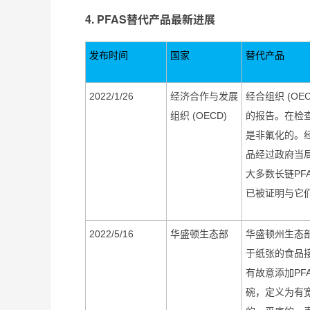
4. PFAS替代产品最新进展
发布
时间
国家
替代产品
2022/1/26
经济合作与发展
经合组织
(OE
组织
(OECD)
的报告。在检
是非氟化的。
品经过政府当
大多数长链
PF
已被证明与它
2022/5/16
华盛顿生态部
华盛顿州生态
于纸张的食品
有故意添加
PF
碗，定义为有